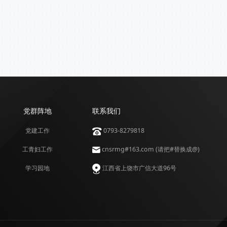
党群阵地
联系我们
党建工作
0793-8279818
工青妇工作
cnsrmg#163.com (请把#替换成@)
学习园地
江西省上饶市广信大道96号