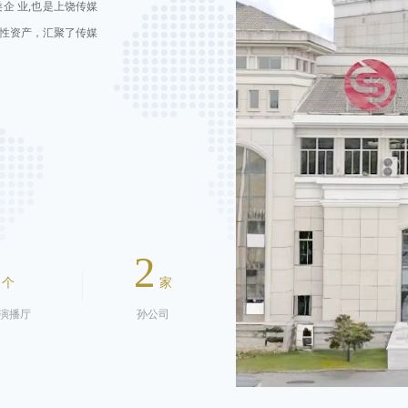
企 业,也是上饶传媒
营性资产，汇聚了传媒
2
个
家
演播厅
孙公司